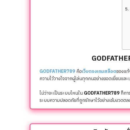
GODFATHER7
GODFATHER789
คือ
เว็บตรงเกมสล็อต
ของแท้
ความไว้วางใจจากผู้เล่นทุกคนอย่างยอดเยี่ยมและเห
ไม่ว่าจะเป็นระบบไหนใน
GODFATHER789
ก็กา
ระบบความปลอดภัยที่ถูกรักษาไว้อย่างเข้มงวดต