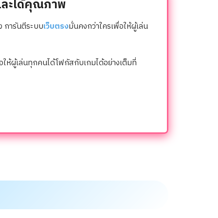
และได้คุณภาพ
ูง การันตีระบบ
เว็บตรง
มั่นคงกว่าใครเพื่อให้ผู้เล่น
ห้ผู้เล่นทุกคนได้โฟกัสกับเกมได้อย่างเต็มที่