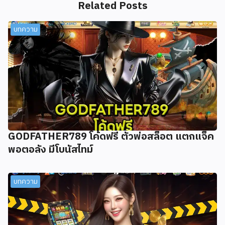
Related Posts
บทความ
GODFATHER789 โค้ดฟรี ตัวพ่อสล็อต แตกแจ็ค
พอตอลัง มีโบนัสไทม์
บทความ