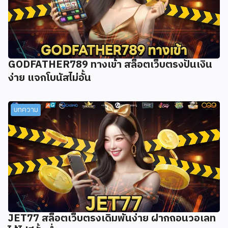
GODFATHER789 ทางเข้า สล็อตเว็บตรงปั่นเงิน
ง่าย แจกโบนัสไม่อั้น
บทความ
JET77 สล็อตเว็บตรงเดิมพันง่าย ฝากถอนวอเลท