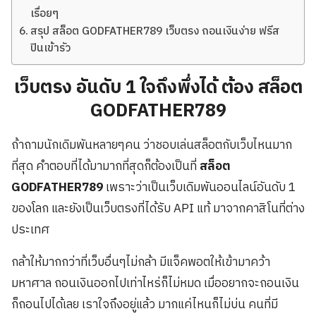
เรื่อยๆ
สรุป สล็อต GODFATHER789 เว็บตรง ถอนเงินง่าย ฟรีส
ปินเข้ารัว
เว็บตรง อันดับ 1 ใจถึงพึ่งได้ ต้อง สล็อต
GODFATHER789
ถ้าถามนักเดิมพันหลายๆคน ว่าชอบเล่นสล็อตกับเว็บไหนมาก
ที่สุด คำตอบที่ได้มามากที่สุดก็ต้องเป็นที่
สล็อต
GODFATHER789
เพราะว่าเป็นเว็บเดิมพันออนไลน์อันดับ 1
ของโลก และยังเป็นเว็บตรงที่ได้รับ API แท้ มาจากคาสิโนที่ต่าง
ประเทศ
กล้าให้มากกว่าที่เว็บอื่นๆไม่กล้า มีแจ็คพอตให้เข้ามาคว้า
มหาศาล ถอนเงินออกไปเท่าไหร่ก็ไม่หมด เมื่ออยากจะถอนเงิน
ก็ถอนไปได้เลย เราใจถึงอยู่แล้ว มากแค่ไหนก็ไม่บ่น คนที่มี