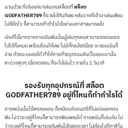
นานด้วย ที่จริงแค่มาเล่นเกมสล็อตที่
สล็อต
GODFATHER789
ก็รวยได้ทันทีเลย หลังจากที่เข้ามาเล่นเพียง
ไม่กี่อึดใจ ก็สามารถทำกำไรได้อย่างมหาศาลมากแล้ว
เงินที่ได้มากจากการเดิมพันนั้นผู้เล่นทุกคนสามารถถอนออก
ไปได้ทั้งหมด พร้อมโอนให้เลย ไม่มีกั๊กแม้แต่น้อย จะถอนเงินก็
ง่าย ด้วยระบบออโต้ ทำให้การทำธรุกรรมกับเว็บของเรานั้น
สะดวกสุดๆ เมื่อกดถอน ก็จะได้เงินไว ภายใน 1 วินาที
รองรับทุกอุปกรณ์ที่ สล็อต
GODFATHER789 อยู่ที่ไหนก็ทำกำไรได้
การพนันนั้นไร้พรหมแดน ก็เหมือนกับดนตรีที่ไม่แบ่งแยกคน
ฟัง ไม่ว่าจะอยู่ที่ไหนก็สามารถฟังเพลงได้ การพนันก็เช่นกัน ไม่
ว่าจะอยู่ที่ไหนก็สามารถเดิมพันได้ตลอดเวลา ไม่ต้องไปที่คาสิโน