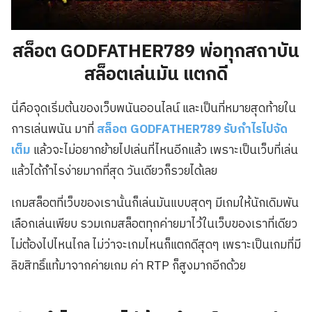
สล็อต GODFATHER789 พ่อทุกสถาบัน
สล็อตเล่นมัน แตกดี
นี่คือจุดเริ่มต้นของเว็บพนันออนไลน์ และเป็นที่หมายสุดท้ายใน
การเล่นพนัน มาที่
สล็อต GODFATHER789 รับกำไรไปจัด
เต็ม
แล้วจะไม่อยากย้ายไปเล่นที่ไหนอีกแล้ว เพราะเป็นเว็บที่เล่น
แล้วได้กำไรง่ายมากที่สุด วันเดียวก็รวยได้เลย
เกมสล็อตที่เว็บของเรานั้นก็เล่นมันแบบสุดๆ มีเกมให้นักเดิมพัน
เลือกเล่นเพียบ รวมเกมสล็อตทุกค่ายมาไว้ในเว็บของเราที่เดียว
ไม่ต้องไปไหนไกล ไม่ว่าจะเกมไหนก็แตกดีสุดๆ เพราะเป็นเกมที่มี
ลิขสิทธิ์แท้มาจากค่ายเกม ค่า RTP ก็สูงมากอีกด้วย