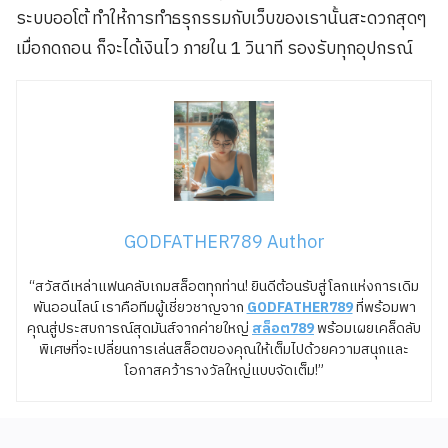
ระบบออโต้ ทำให้การทำธรุกรรมกับเว็บของเรานั้นสะดวกสุดๆ
เมื่อกดถอน ก็จะได้เงินไว ภายใน 1 วินาที รองรับทุกอุปกรณ์
GODFATHER789 Author
“สวัสดีเหล่าแฟนคลับเกมสล็อตทุกท่าน! ยินดีต้อนรับสู่โลกแห่งการเดิม
พันออนไลน์ เราคือทีมผู้เชี่ยวชาญจาก
GODFATHER789
ที่พร้อมพา
คุณสู่ประสบการณ์สุดมันส์จากค่ายใหญ่
สล็อต789
พร้อมเผยเคล็ดลับ
พิเศษที่จะเปลี่ยนการเล่นสล็อตของคุณให้เต็มไปด้วยความสนุกและ
โอกาสคว้ารางวัลใหญ่แบบจัดเต็ม!”