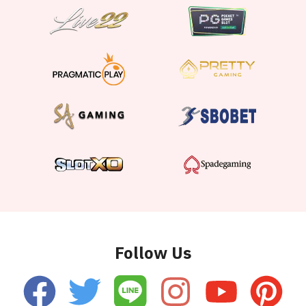
Follow Us