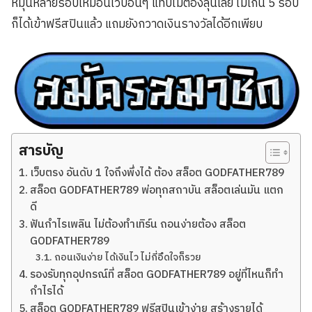
หมุนหลายรอบเหมือนเว็บอื่นๆ แทบไม่ต้องลุ้นเลย ไม่เกิน 5 รอบ
ก็ได้เข้าฟรีสปินแล้ว แถมยังกวาดเงินรางวัลได้อีกเพียบ
สารบัญ
เว็บตรง อันดับ 1 ใจถึงพึ่งได้ ต้อง สล็อต GODFATHER789
สล็อต GODFATHER789 พ่อทุกสถาบัน สล็อตเล่นมัน แตก
ดี
ฟันกำไรเพลิน ไม่ต้องทำเทิร์น ถอนง่ายต้อง สล็อต
GODFATHER789
ถอนเงินง่าย ได้เงินไว ไม่กี่อึดใจก็รวย
รองรับทุกอุปกรณ์ที่ สล็อต GODFATHER789 อยู่ที่ไหนก็ทำ
กำไรได้
สล็อต GODFATHER789 ฟรีสปินเข้าง่าย สร้างรายได้