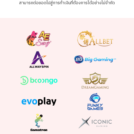
สามารถต่อยอดไปสู่การทำเงินที่ต้องการได้อย่างไม่จำกัด