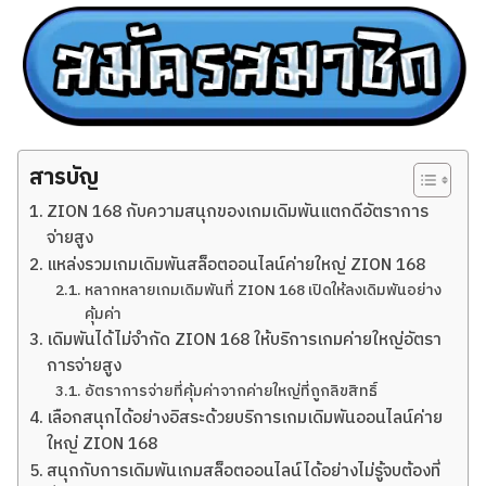
สารบัญ
ZION 168 กับความสนุกของเกมเดิมพันแตกดีอัตราการ
จ่ายสูง
แหล่งรวมเกมเดิมพันสล็อตออนไลน์ค่ายใหญ่ ZION 168
หลากหลายเกมเดิมพันที่ ZION 168 เปิดให้ลงเดิมพันอย่าง
คุ้มค่า
เดิมพันได้ไม่จำกัด ZION 168 ให้บริการเกมค่ายใหญ่อัตรา
การจ่ายสูง
อัตราการจ่ายที่คุ้มค่าจากค่ายใหญ่ที่ถูกลิขสิทธิ์
เลือกสนุกได้อย่างอิสระด้วยบริการเกมเดิมพันออนไลน์ค่าย
ใหญ่ ZION 168
สนุกกับการเดิมพันเกมสล็อตออนไลน์ได้อย่างไม่รู้จบต้องที่