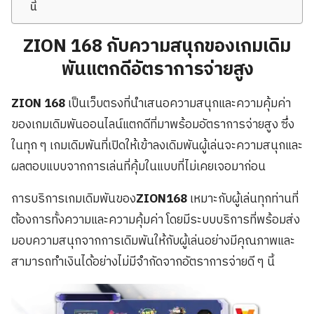
นี่
ZION 168 กับความสนุกของเกมเดิม
พันแตกดีอัตราการจ่ายสูง
ZION 168
เป็นเว็บตรงที่นำเสนอความสนุกและความคุ้มค่า
ของเกมเดิมพันออนไลน์แตกดีที่มาพร้อมอัตราการจ่ายสูง ซึ่ง
ในทุก ๆ เกมเดิมพันที่เปิดให้เข้าลงเดิมพันผู้เล่นจะความสนุกและ
ผลตอบแบบจากการเล่นที่คุ้มในแบบที่ไม่เคยเจอมาก่อน
การบริการเกมเดิมพันของ
ZION168
เหมาะกับผู้เล่นทุกท่านที่
ต้องการทั้งความและความคุ้มค่า โดยมีระบบบริการที่พร้อมส่ง
มอบความสนุกจากการเดิมพันให้กับผู้เล่นอย่างมีคุณภาพและ
สามารถทำเงินได้อย่างไม่มีจำกัดจากอัตราการจ่ายดี ๆ นี้