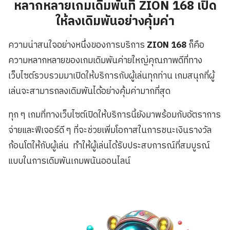
หลากหลายเกมเดิมพันที่ ZION 168 เปิด
ให้ลงเดิมพันอย่างคุ้มค่า
ความน่าสนใจอย่างหนึ่งของการบริการ
ZION 168
ก็คือ
ความหลากหลายของเกมเดิมพันค่ายใหญ่คุณภาพดีที่ทาง
เว็บไซต์รวบรวมมาเปิดให้บริการกับผู้เล่นทุกท่าน เกมสนุกที่ผู้
เล่นจะสามารถลงเดิมพันได้อย่างคุ้มค่ามากที่สุด
ทุก ๆ เกมที่ทางเว็บไซต์เปิดให้บริการนี้ยังมาพร้อมกับอัตราการ
จ่ายและฟีเจอร์ดี ๆ ที่จะช่วยเพิ่มโอกาสในการชนะเงินรางวัล
ก้อนโตให้กับผู้เล่น ทำให้ผู้เล่นได้รับประสบการณ์ที่สมบูรณ์
แบบในการเดิมพันเกมพนันออนไลน์