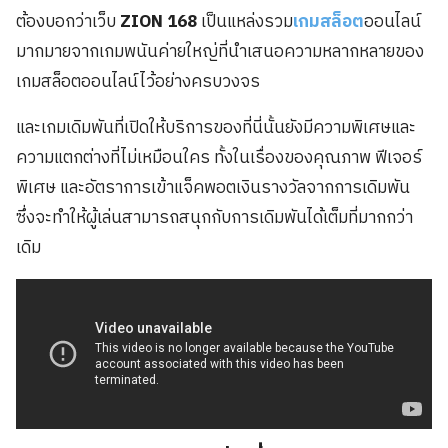
ต้องบอกว่าเว็บ
ZION 168
เป็นแหล่งรวม
เกมสล็อต
ออนไลน์
มากมายจากเกมพนันค่ายใหญ่ที่นำเสนอความหลากหลายของ
เกมสล็อตออนไลน์ไว้อย่างครบวงจร
และเกมเดิมพันที่เปิดให้บริการของที่นี่นั้นยังมีความพิเศษและ
ความแตกต่างที่ไม่เหมือนใคร ทั้งในเรื่องของคุณภาพ ฟีเจอร์
พิเศษ และอัตราการเข้าแจ็คพอตเงินรางวัลจากการเดิมพัน
ซึ่งจะทำให้ผู้เล่นสามารถสนุกกับการเดิมพันได้เต็มที่มากกว่า
เดิม